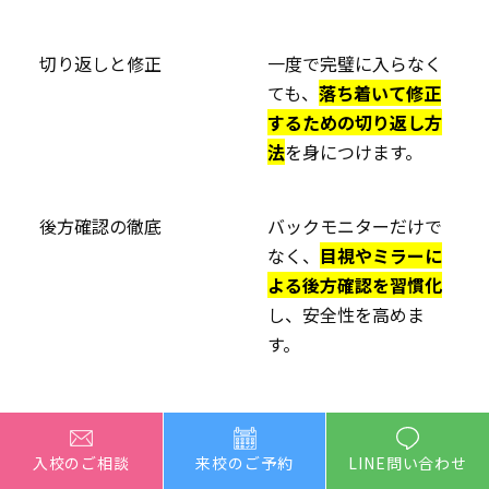
切り返しと修正
一度で完璧に入らなく
ても、
落ち着いて修正
するための切り返し方
法
を身につけます。
後方確認の徹底
バックモニターだけで
なく、
目視やミラーに
よる後方確認を習慣化
し、安全性を高めま
す。
3.3 交通ルールと安全運転の再確
入校のご相談
来校のご予約
LINE問い合わせ
認