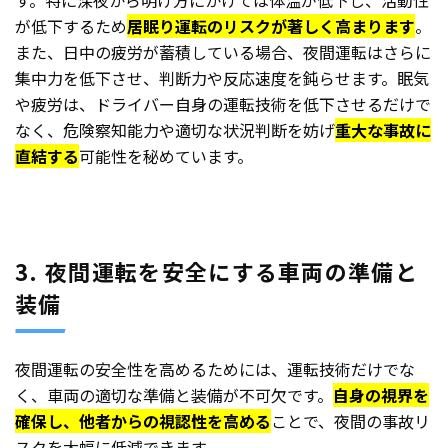
す。特に深夜から明け方にかけては体温が低下し、活動性
が低下するため
居眠り運転のリスクが著しく高まります
。
また、日中の疲労が蓄積している場合、夜間運転はさらに
集中力を低下させ、判断力や反応速度を鈍らせます。眠気
や疲労は、ドライバー自身の運転技術を低下させるだけで
なく、危険察知能力や適切な状況判断を妨げ
重大な事故に
直結する
可能性を秘めています。
3. 夜間運転を安全にする車両の準備と
装備
夜間運転の安全性を高めるためには、運転技術だけでな
く、車両の適切な準備と装備が不可欠です。
自身の視界を
確保し、他者からの視認性を高める
ことで、夜間の事故リ
スクを大幅に低減できます。