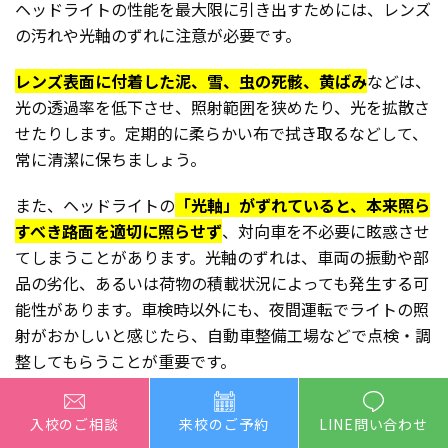
ヘッドライトの性能を最大限に引き出すためには、レンズ
の汚れや光軸のずれに注意が必要です。
レンズ表面に付着した泥、雪、虫の死骸、黄ばみ
などは、
光の透過率を低下させ、照射範囲を狭めたり、光を拡散さ
せたりします。定期的に柔らかい布で拭き取るなどして、
常に清潔に保ちましょう。
また、ヘッドライトの
「光軸」がずれていると、本来照ら
すべき路面を適切に照らせず
、対向車を不必要に眩惑させ
てしまうことがあります。光軸のずれは、車両の振動や部
品の劣化、あるいは荷物の積載状況によっても発生する可
能性があります。車検時以外にも、夜間運転でライトの照
射がおかしいと感じたら、自動車整備工場などで点検・調
整してもらうことが重要です。
入校のご相談
来校のご予約
LINE問い合わせ
3.2 フォグランプや補助灯の活用