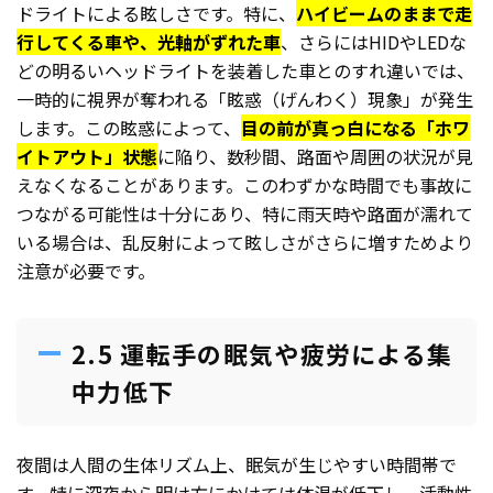
ドライトによる眩しさです。特に、
ハイビームのままで走
行してくる車や、光軸がずれた車
、さらにはHIDやLEDな
どの明るいヘッドライトを装着した車とのすれ違いでは、
一時的に視界が奪われる「眩惑（げんわく）現象」が発生
します。この眩惑によって、
目の前が真っ白になる「ホワ
イトアウト」状態
に陥り、数秒間、路面や周囲の状況が見
えなくなることがあります。このわずかな時間でも事故に
つながる可能性は十分にあり、特に雨天時や路面が濡れて
いる場合は、乱反射によって眩しさがさらに増すためより
注意が必要です。
2.5 運転手の眠気や疲労による集
中力低下
夜間は人間の生体リズム上、眠気が生じやすい時間帯で