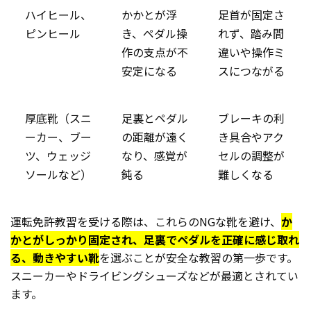
ハイヒール、
かかとが浮
足首が固定さ
ピンヒール
き、ペダル操
れず、踏み間
作の支点が不
違いや操作ミ
安定になる
スにつながる
厚底靴（スニ
足裏とペダル
ブレーキの利
ーカー、ブー
の距離が遠く
き具合やアク
ツ、ウェッジ
なり、感覚が
セルの調整が
ソールなど）
鈍る
難しくなる
運転免許教習を受ける際は、これらのNGな靴を避け、
か
かとがしっかり固定され、足裏でペダルを正確に感じ取れ
る、動きやすい靴
を選ぶことが安全な教習の第一歩です。
スニーカーやドライビングシューズなどが最適とされてい
ます。