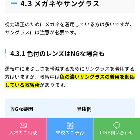
4.3 メガネやサングラス
視力矯正のためにメガネを着用している方は多いですが、
サングラスには注意が必要です。
4.3.1 色付のレンズはNGな場合も
運転中にまぶしさを軽減するためにサングラスを着用する
方はいますが、教習中は
色の濃いサングラスの着用を制限
している教習所
があります。
NGな要因
具体例
視界の確保
特にトンネル内や日
入校のご相談
来校のご予約
LINE問い合わせ
陰、夜間など、光量の