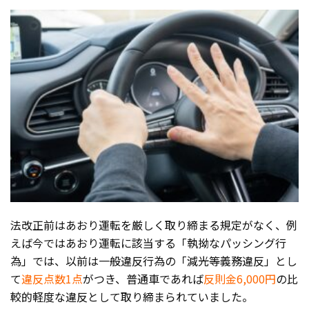
法改正前はあおり運転を厳しく取り締まる規定がなく、例
えば今ではあおり運転に該当する「執拗なパッシング行
為」では、以前は一般違反行為の「減光等義務違反」とし
て
違反点数1点
がつき、普通車であれば
反則金6,000円
の比
較的軽度な違反として取り締まられていました。