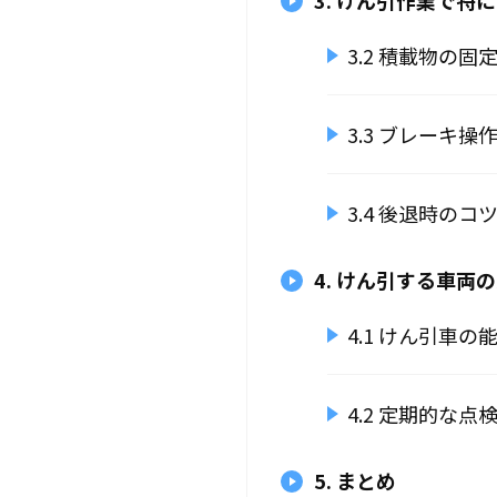
3. けん引作業で特
3.2 積載物の
3.3 ブレーキ
3.4 後退時の
4. けん引する車
4.1 けん引車
4.2 定期的な
5. まとめ