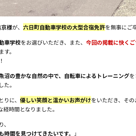
右京様
が、
六日町自動車学校の大型合宿免許
を無事にご
動車学校
をお選びいただき、また、
今回の掲載に快くご
ます。
！
魚沼の豊かな自然の中で、自転車によるトレーニング
を
した。
とりに、
優しい笑顔と温かいお声がけ
をいただき、その
な経時間となりました。
り、
も時間を見つけてきたいです。
」