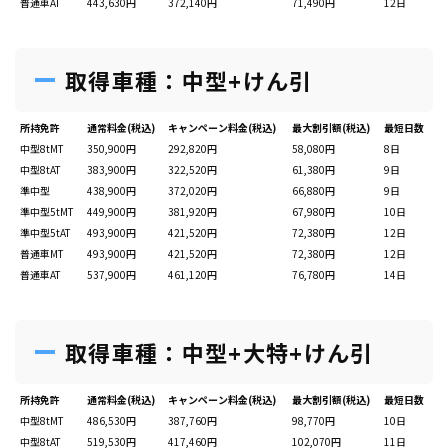
普通車AT
443,630円
372,140円
71,490円
12日
取得車種：中型+けん引
所持免許
通常料金(税込)
キャンペーン料金(税込)
最大割引額(税込)
最短日数
中型8tMT
350,900円
292,820円
58,080円
8日
中型8tAT
383,900円
322,520円
61,380円
9日
準中型
438,900円
372,020円
66,880円
9日
準中型5tMT
449,900円
381,920円
67,980円
10日
準中型5tAT
493,900円
421,520円
72,380円
12日
普通車MT
493,900円
421,520円
72,380円
12日
普通車AT
537,900円
461,120円
76,780円
14日
取得車種：中型+大特+けん引
所持免許
通常料金(税込)
キャンペーン料金(税込)
最大割引額(税込)
最短日数
中型8tMT
486,530円
387,760円
98,770円
10日
中型8tAT
519,530円
417,460円
102,070円
11日