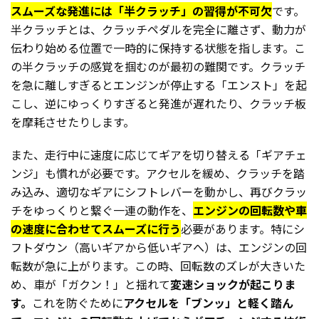
スムーズな発進には「半クラッチ」の習得が不可欠
です。
半クラッチとは、クラッチペダルを完全に離さず、動力が
伝わり始める位置で一時的に保持する状態を指します。こ
の半クラッチの感覚を掴むのが最初の難関です。クラッチ
を急に離しすぎるとエンジンが停止する「エンスト」を起
こし、逆にゆっくりすぎると発進が遅れたり、クラッチ板
を摩耗させたりします。
また、走行中に速度に応じてギアを切り替える「ギアチェ
ンジ」も慣れが必要です。アクセルを緩め、クラッチを踏
み込み、適切なギアにシフトレバーを動かし、再びクラッ
チをゆっくりと繋ぐ一連の動作を、
エンジンの回転数や車
の速度に合わせてスムーズに行う
必要があります。特にシ
フトダウン（高いギアから低いギアへ）は、エンジンの回
転数が急に上がります。この時、回転数のズレが大きいた
め、車が「ガクン！」と揺れて
変速ショックが起こりま
す。
これを防ぐために
アクセルを「ブンッ」と軽く踏ん