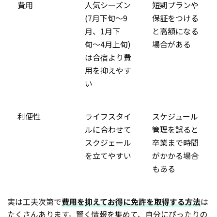
費用
人気シーズン
短期プランや
(7月下旬〜9
保証をつける
月、1月下
と高額になる
旬〜4月上旬)
場合がある
は合宿より費
用を抑えやす
い
利便性
ライフスタイ
スケジュール
ルに合わせて
管理を誤ると
スクジェール
卒業まで時間
を立てやすい
がかかる場合
もある
実は工夫次第で
費用を抑えてお得に免許を取得する方法
は
たくさんあります。賢く情報を集めて、自分にぴったりの